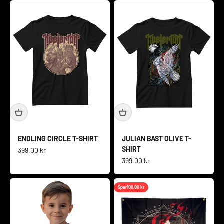
ENDLING CIRCLE T-SHIRT
JULIAN BAST OLIVE T-
SHIRT
Salgspris
399,00 kr
Salgspris
399,00 kr
Spar
100,00 kr