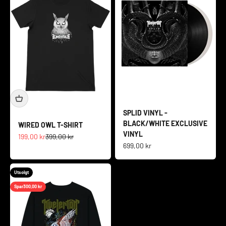
SPLID VINYL -
BLACK/WHITE EXCLUSIVE
WIRED OWL T-SHIRT
VINYL
Salgspris
Normalpris
199,00 kr
399,00 kr
Salgspris
699,00 kr
Utsolgt
Spar
300,00 kr