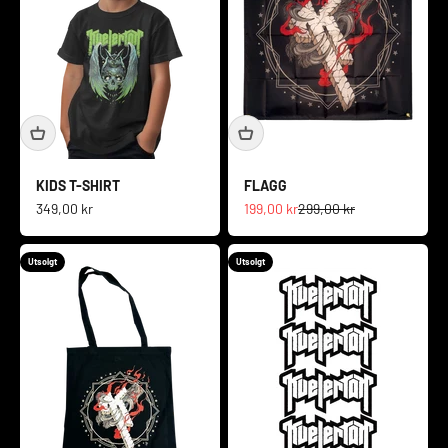
KIDS T-SHIRT
FLAGG
Salgspris
Salgspris
Normalpris
349,00 kr
199,00 kr
299,00 kr
Utsolgt
Utsolgt