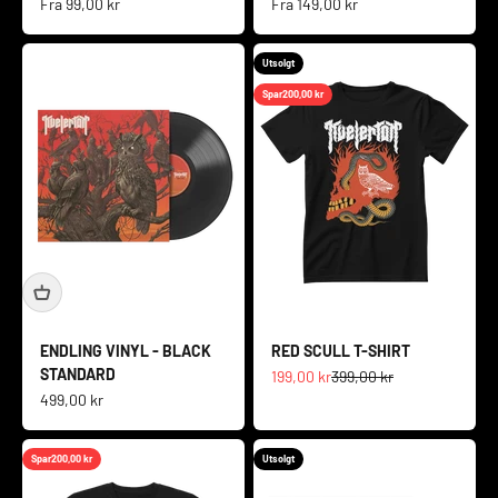
Salgspris
Salgspris
Fra
99,00 kr
Fra
149,00 kr
Utsolgt
Spar
200,00 kr
ENDLING VINYL - BLACK
RED SCULL T-SHIRT
STANDARD
Salgspris
Normalpris
199,00 kr
399,00 kr
Salgspris
499,00 kr
Spar
200,00 kr
Utsolgt