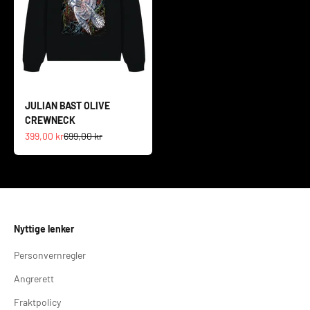
JULIAN BAST OLIVE
CREWNECK
Salgspris
Normalpris
399,00 kr
699,00 kr
Nyttige lenker
Personvernregler
Angrerett
Fraktpolicy