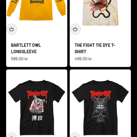
BARTLETT OWL
THE FIGHT TIE DYE T-
LONGSLEEVE
SHIRT
Salgspris
Salgspris
599,00 kr
499,00 kr