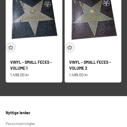
VINYL - SMALL FECES -
VINYL - SMALL FECES -
VOLUME 1
VOLUME 2
Salgspris
Salgspris
1.499,00 kr
1.499,00 kr
Nyttige lenker
Personvernregler