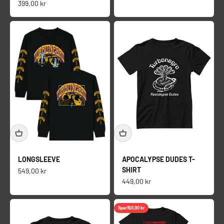
Salgspris
399,00 kr
LONGSLEEVE
APOCALYPSE DUDES T-
SHIRT
Salgspris
549,00 kr
Salgspris
449,00 kr
Spar
150,00 kr