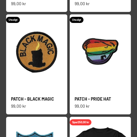
Salgspris
Salgspris
99,00 kr
99,00 kr
Utsolgt
Utsolgt
PATCH - BLACK MAGIC
PATCH - PRIDE HAT
Salgspris
Salgspris
99,00 kr
99,00 kr
Spar
250,00 kr