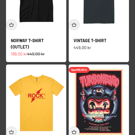
NORWAY T-SHIRT
VINTAGE T-SHIRT
(OUTLET)
Salgspris
449,00 kr
Salgspris
Normalpris
199,00 kr
449,00 kr
Spar
100,00 kr