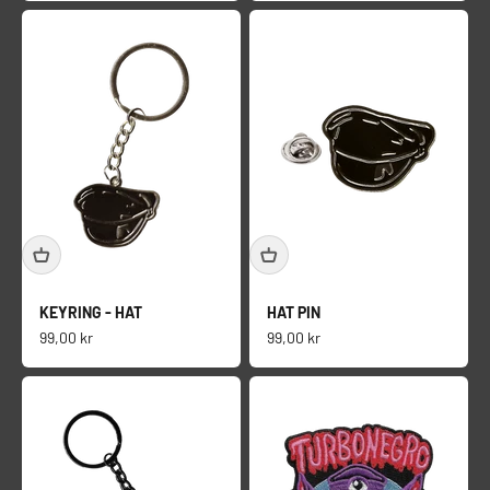
KEYRING - HAT
HAT PIN
Salgspris
Salgspris
99,00 kr
99,00 kr