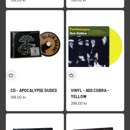
CD - APOCALYPSE DUDES
VINYL - ASS COBRA -
YELLOW
Salgspris
199,00 kr
Salgspris
399,00 kr