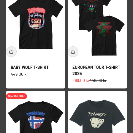
BABY WOLF T-SHIRT
EUROPEAN TOUR T-SHIRT
2025
Salgspris
449,00 kr
Salgspris
Normalpris
299,00 kr
449,00 kr
Spar
250,00 kr