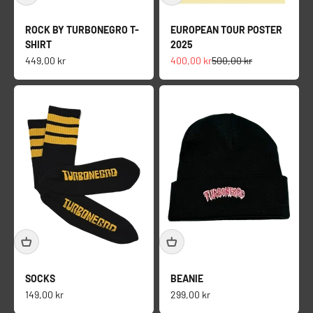
ROCK BY TURBONEGRO T-
EUROPEAN TOUR POSTER
SHIRT
2025
Salgspris
Salgspris
Normalpris
449,00 kr
400,00 kr
500,00 kr
SOCKS
BEANIE
Salgspris
Salgspris
149,00 kr
299,00 kr