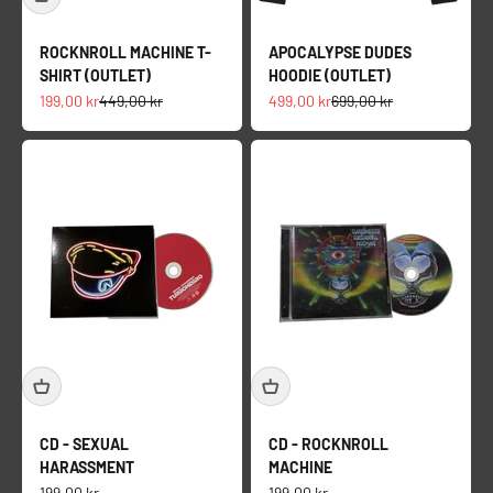
ROCKNROLL MACHINE T-
APOCALYPSE DUDES
SHIRT (OUTLET)
HOODIE (OUTLET)
Salgspris
Normalpris
Salgspris
Normalpris
199,00 kr
449,00 kr
499,00 kr
699,00 kr
CD - SEXUAL
CD - ROCKNROLL
HARASSMENT
MACHINE
Salgspris
Salgspris
199,00 kr
199,00 kr