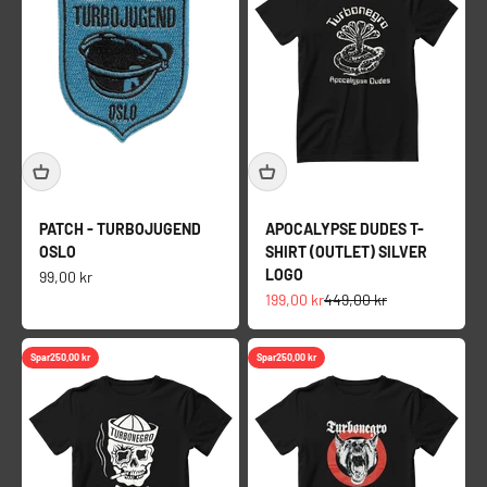
PATCH - TURBOJUGEND
APOCALYPSE DUDES T-
OSLO
SHIRT (OUTLET) SILVER
LOGO
Salgspris
99,00 kr
Salgspris
Normalpris
199,00 kr
449,00 kr
Spar
250,00 kr
Spar
250,00 kr