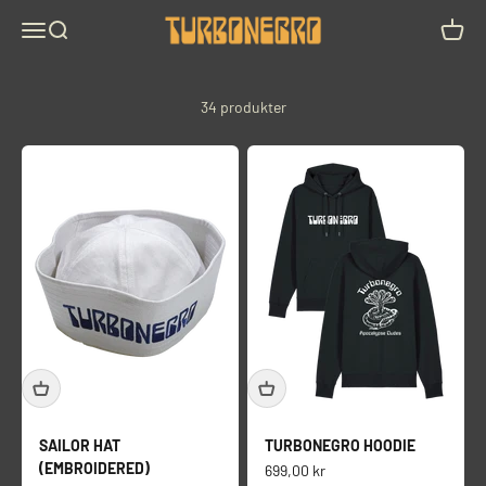
Hopp til innhold
TURBONEGRO
Meny
Søk
Handle
34 produkter
SAILOR HAT
TURBONEGRO HOODIE
(EMBROIDERED)
Salgspris
699,00 kr