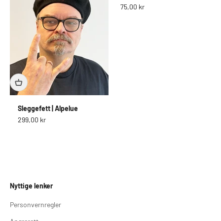
Salgspris
75,00 kr
Sleggefett | Alpelue
Salgspris
299,00 kr
Nyttige lenker
Personvernregler