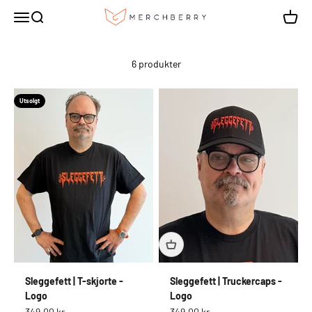
Hopp til innhold
Sleggefett
Meny
Søk
Handle
6 produkter
Utsolgt
Sleggefett | T-skjorte -
Sleggefett | Truckercaps -
Logo
Logo
Salgspris
Salgspris
349,00 kr
349,00 kr