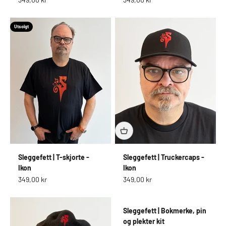
Utsolgt
Sleggefett | T-skjorte -
Sleggefett | Truckercaps -
Ikon
Ikon
Salgspris
Salgspris
349,00 kr
349,00 kr
Sleggefett | Bokmerke, pin
og plekter kit