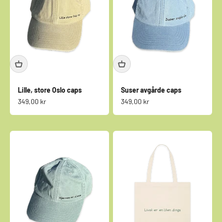
Lille, store Oslo caps
Suser avgårde caps
Salgspris
Salgspris
349,00 kr
349,00 kr