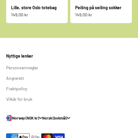
Lille, store Oslo totebag
Peiling på seiling sokker
Salgspris
Salgspris
149,00 kr
149,00 kr
Nyttige lenker
Personvernregler
Angrerett
Fraktpolicy
Vilkår for bruk
Norway (NOK kr)
Norsk (bokmål)