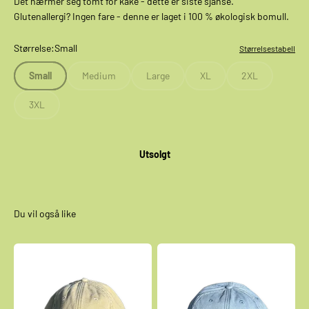
Det nærmer seg tomt for kake - dette er siste sjanse.
Glutenallergi? Ingen fare - denne er laget i 100 % økologisk bomull.
Størrelse:
Small
Størrelsestabell
Small
Medium
Large
XL
2XL
3XL
Utsolgt