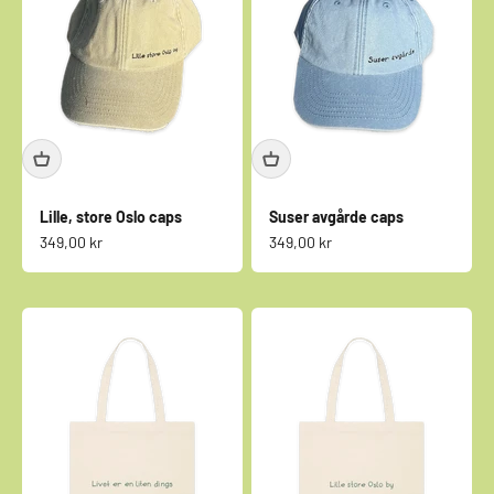
Lille, store Oslo caps
Suser avgårde caps
Salgspris
Salgspris
349,00 kr
349,00 kr