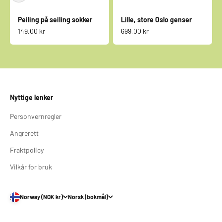
Peiling på seiling sokker
Lille, store Oslo genser
Salgspris
Salgspris
149,00 kr
699,00 kr
Nyttige lenker
Personvernregler
Angrerett
Fraktpolicy
Vilkår for bruk
Norway (NOK kr)
Norsk (bokmål)