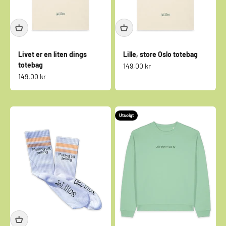
Livet er en liten dings
Lille, store Oslo totebag
totebag
Salgspris
149,00 kr
Salgspris
149,00 kr
Utsolgt