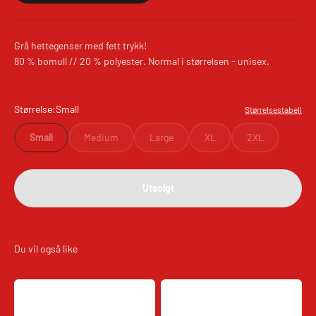
Grå hettegenser med fett trykk!
80 % bomull // 20 % polyester. Normal i størrelsen - unisex.
Størrelse:
Small
Størrelsestabell
Small
Medium
Large
XL
2XL
Utsolgt