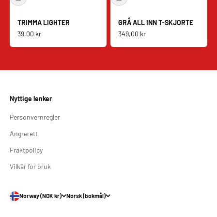
TRIMMA LIGHTER
GRÅ ALL INN T-SKJORTE
Salgspris
Salgspris
39,00 kr
349,00 kr
Nyttige lenker
Personvernregler
Angrerett
Fraktpolicy
Vilkår for bruk
Norway (NOK kr)
Norsk (bokmål)