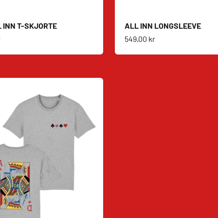
L INN T-SKJORTE
ALL INN LONGSLEEVE
s
Salgspris
r
549,00 kr