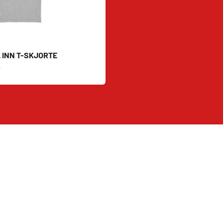
 INN T-SKJORTE
s
r