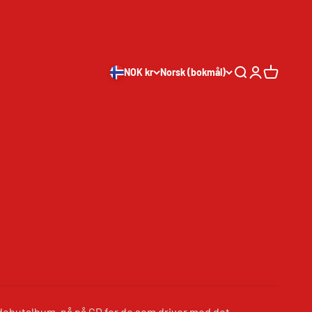
NOK kr
Norsk (bokmål)
Søk
Logg inn
Handleku
 debutalbum, nå på CD for de som driver med det.