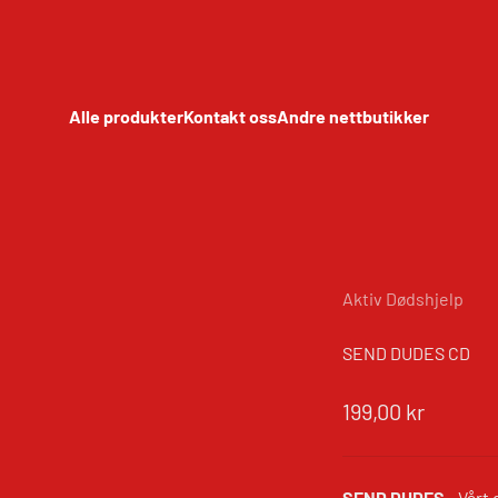
Alle produkter
Kontakt oss
Andre nettbutikker
Aktiv Dødshjelp
SEND DUDES CD
Salgspris
199,00 kr
SEND DUDES
- Vårt