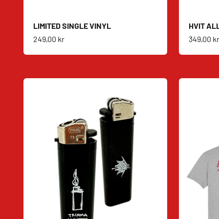
LIMITED SINGLE VINYL
HVIT AL
Salgspris
Salgspri
249,00 kr
349,00 k