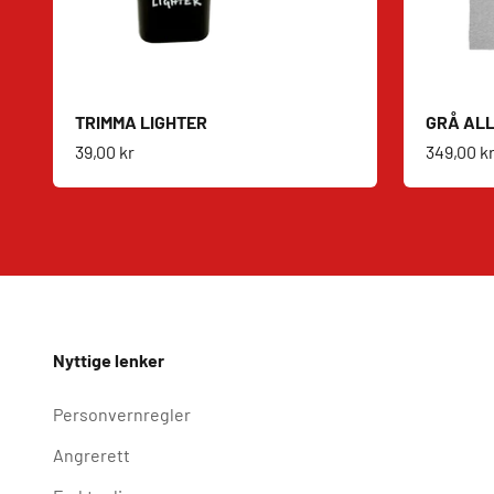
TRIMMA LIGHTER
GRÅ ALL
Salgspris
Salgspri
39,00 kr
349,00 k
Nyttige lenker
Personvernregler
Angrerett