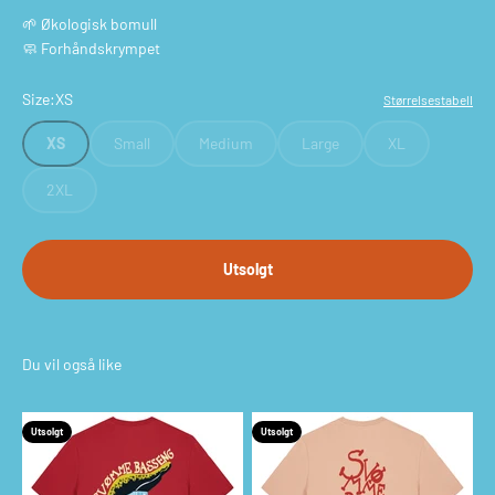
🌱 Økologisk bomull
🧼 Forhåndskrympet
Size:
XS
Størrelsestabell
XS
Small
Medium
Large
XL
2XL
Utsolgt
Utsolgt
Utsolgt