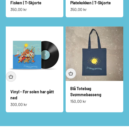
Fisken | T-Skjorte
Platekokken | T-Skjorte
Salgspris
Salgspris
350,00 kr
350,00 kr
Blå Totebag
Vinyl - Før solen har gått
Svømmebasseng
ned
Salgspris
150,00 kr
Salgspris
300,00 kr