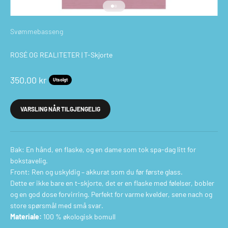
Gå til element 1
Gå til element 2
Svømmebasseng
ROSÉ OG REALITETER | T-Skjorte
Salgspris
350,00 kr
Utsolgt
VARSLING NÅR TILGJENGELIG
Bak: En hånd, en flaske, og en dame som tok spa-dag litt for
bokstavelig.
Front: Ren og uskyldig – akkurat som du før første glass.
Dette er ikke bare en t-skjorte, det er en flaske med følelser, bobler
og en god dose forvirring. Perfekt for varme kvelder, sene nach og
store spørsmål med små svar.
Materiale:
100 % økologisk bomull