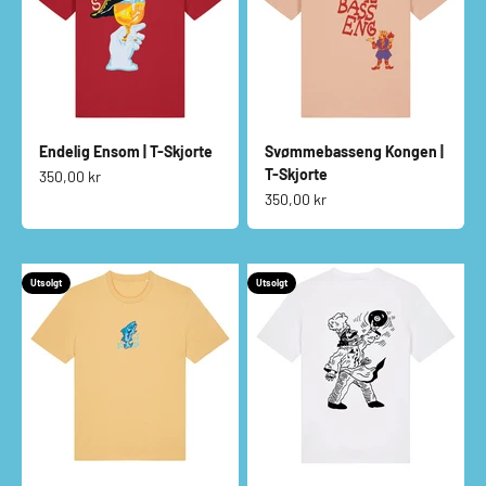
Endelig Ensom | T-Skjorte
Svømmebasseng Kongen |
T-Skjorte
Salgspris
350,00 kr
Salgspris
350,00 kr
Utsolgt
Utsolgt