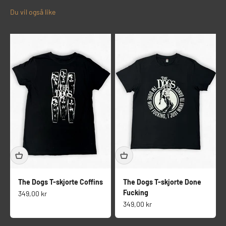
The Dogs T-skjorte Coffins
The Dogs T-skjorte Done
Fucking
Salgspris
349,00 kr
Salgspris
349,00 kr