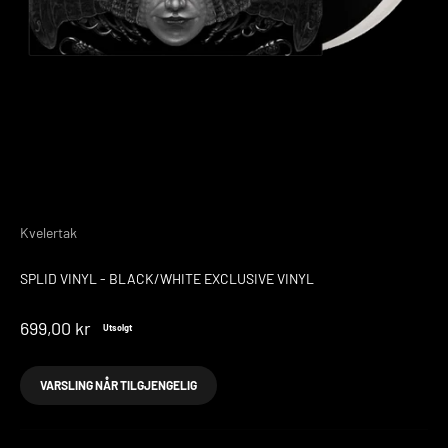
Kvelertak
SPLID VINYL - BLACK/WHITE EXCLUSIVE VINYL
Salgspris
699,00 kr
Utsolgt
VARSLING NÅR TILGJENGELIG