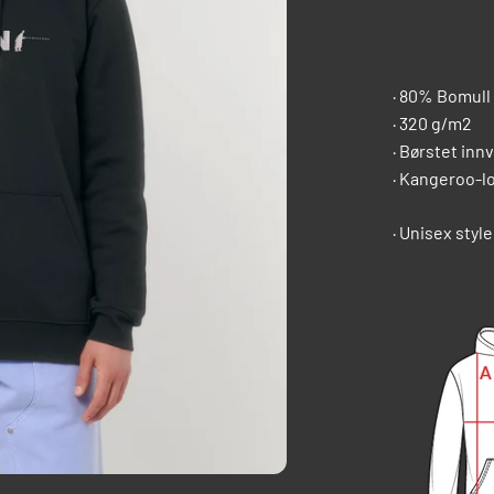
· 80% Bomull
· 320 g/m2
· Børstet inn
· Kangeroo-
· Unisex style