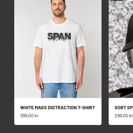
WHITE MASS DISTRACTION T-SHIRT
SORT S
Salgspris
Salgspri
399,00 kr
299,00 k