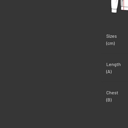
Sizes
(cm)
Length
(A)
Chest
(B)