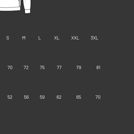
S
M
L
XL
XXL
3XL
70
72
75
77
79
81
52
56
59
62
65
70