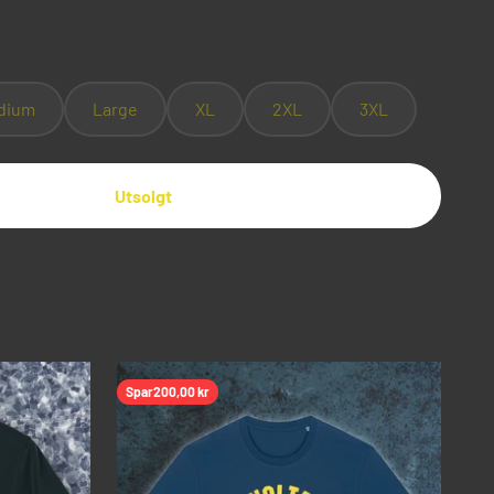
dium
Large
XL
2XL
3XL
Utsolgt
Spar
200,00 kr