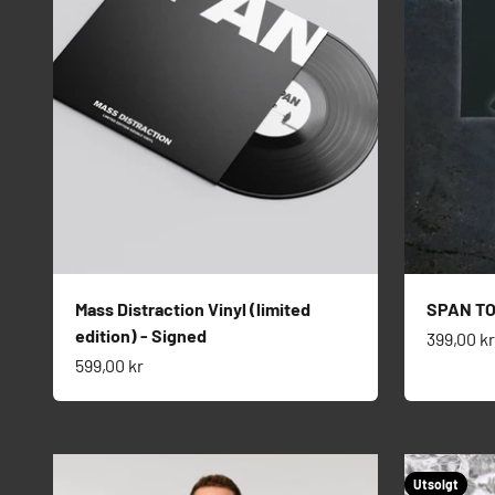
Mass Distraction Vinyl (limited
SPAN TO
edition) - Signed
Salgspri
399,00 kr
Salgspris
599,00 kr
Utsolgt