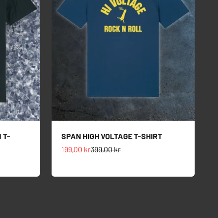
 T-
SPAN HIGH VOLTAGE T-SHIRT
Salgspris
Normalpris
199,00 kr
399,00 kr