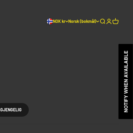
NOK kr
Norsk (bokmål)
Søk
Logg inn
Handleku
NOTIFY WHEN AVAILABLE
NOTIFY WHEN AVAILABLE
LGJENGELIG