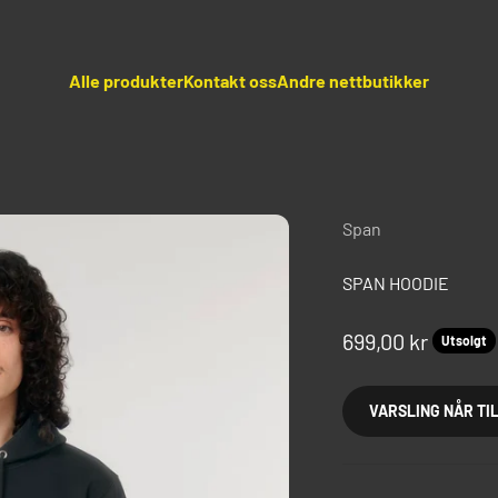
Alle produkter
Kontakt oss
Andre nettbutikker
Span
SPAN HOODIE
Salgspris
699,00 kr
Utsolgt
VARSLING NÅR TI