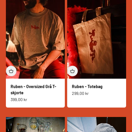
Ruben - Oversized Grå T-
Ruben - Totebag
skjorte
Salgspris
299,00 kr
Salgspris
399,00 kr