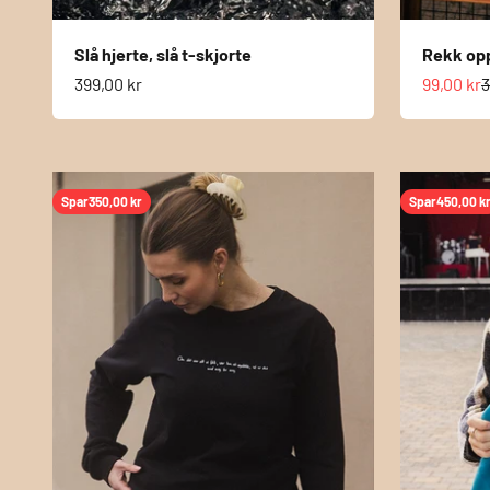
Slå hjerte, slå t-skjorte
Rekk opp
Salgspris
Salgspri
N
399,00 kr
99,00 kr
3
Spar
350,00 kr
Spar
450,00 k