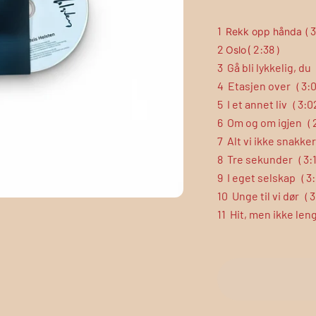
1
3
Rekk opp hånda (
2
(
2:38
Oslo
)
3
Gå bli lykkelig, du
4
Etasjen over
3:
(
5
I et annet liv
3:0
(
6
Om og om igjen
(
7
Alt vi ikke snakke
8
Tre sekunder
3:
(
9
I eget selskap
3:
(
10
Unge til vi dør
3
(
11
Hit, men ikke len