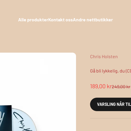
Alle produkter
Kontakt oss
Andre nettbutikker
Chris Holsten
Gå bli lykkelig, du 
Salgspris
189,00 kr
Normalpr
249,00 kr
VARSLING NÅR TI