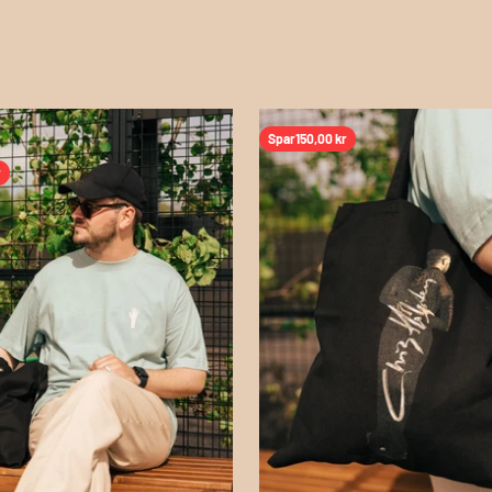
Spar
150,00 kr
r