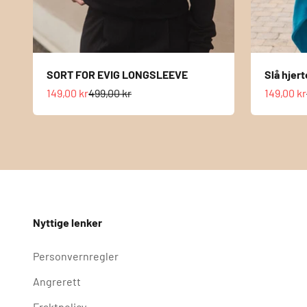
SORT FOR EVIG LONGSLEEVE
Slå hjert
Salgspris
Normalpris
Salgspri
149,00 kr
499,00 kr
149,00 kr
Nyttige lenker
Personvernregler
Angrerett
Fraktpolicy