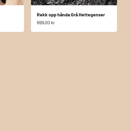
Rekk opp hånda Grå Hettegenser
Salgspris
699,00 kr