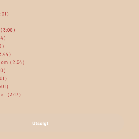
:01
)
(
3:08
)
04
)
2
)
2:44
)
r om
2:54
(
)
10
)
01
)
:01
)
ger
3:17
(
)
Utsolgt