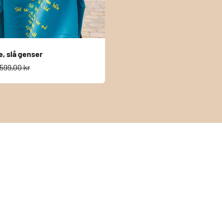
e, slå genser
s
Normalpris
599,00 kr