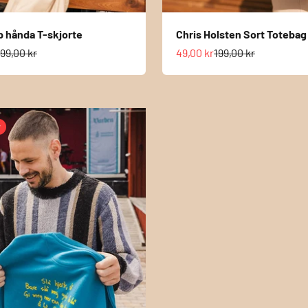
 hånda T-skjorte
Chris Holsten Sort Totebag
s
ormalpris
Salgspris
Normalpris
99,00 kr
49,00 kr
199,00 kr
r