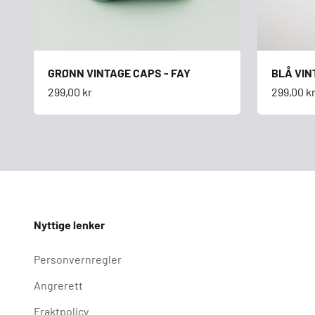
GRØNN VINTAGE CAPS - FAY
BLÅ VIN
Salgspris
Salgspri
299,00 kr
299,00 k
Nyttige lenker
Personvernregler
Angrerett
Fraktpolicy