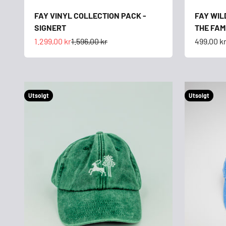
FAY VINYL COLLECTION PACK -
FAY WIL
SIGNERT
THE FAM
Salgspris
Normalpris
Salgspri
1.299,00 kr
1.596,00 kr
499,00 k
Utsolgt
Utsolgt