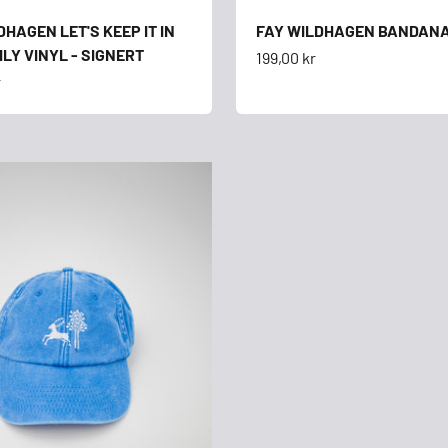
DHAGEN LET'S KEEP IT IN
FAY WILDHAGEN BANDAN
ILY VINYL - SIGNERT
Salgspris
199,00 kr
s
r