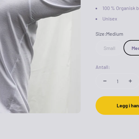
100 % Organisk 
Unisex
Size:
Medium
Small
Me
Antall:
Legg i ha