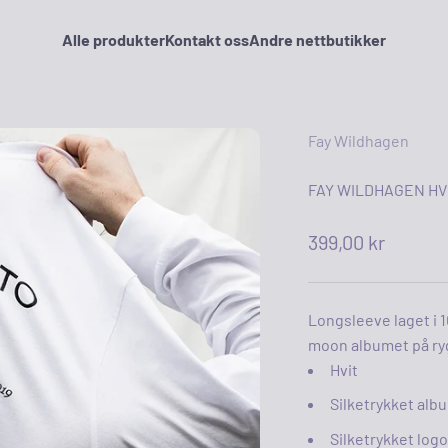
Alle produkter
Kontakt oss
Andre nettbutikker
Fay Wildhagen
FAY WILDHAGEN HV
Salgspris
399,00 kr
Longsleeve laget i 
moon albumet på ryg
Hvit
Silketrykket alb
Silketrykket logo