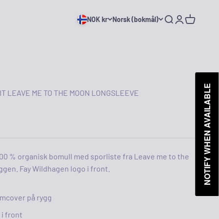
NOK kr
Norsk (bokmål)
Søk
Logg inn
Handleku
NOTIFY WHEN AVAILABLE
IT LEAVE ME TO THE MOON LONGSLEEVE
100 % organisk bomull med sporliste fra Leave me to the
gen. Fay Wildhagen logo i front.
umcover på rygg
 i front