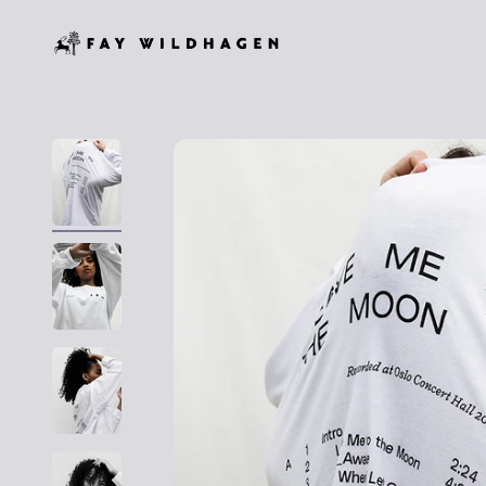
Hopp til innhold
Fay Wildhagen