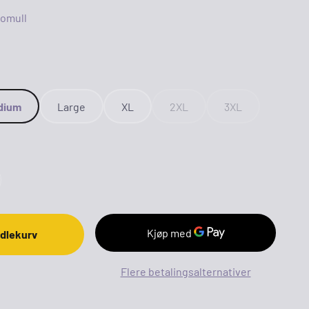
bomull
dium
Large
XL
2XL
3XL
ndlekurv
Flere betalingsalternativer