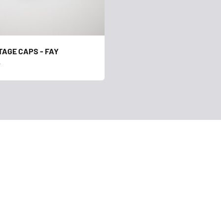
TAGE CAPS - FAY
s
r