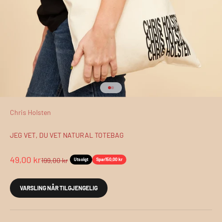
Gå til element 1
Gå til element 2
Chris Holsten
JEG VET, DU VET NATURAL TOTEBAG
Salgspris
49,00 kr
Normalpris
199,00 kr
Utsolgt
Spar
150,00 kr
VARSLING NÅR TILGJENGELIG