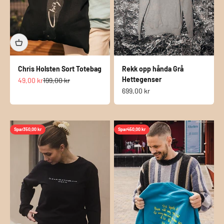
Chris Holsten Sort Totebag
Rekk opp hånda Grå
Hettegenser
Salgspris
Normalpris
49,00 kr
199,00 kr
Salgspris
699,00 kr
Spar
350,00 kr
Spar
450,00 kr