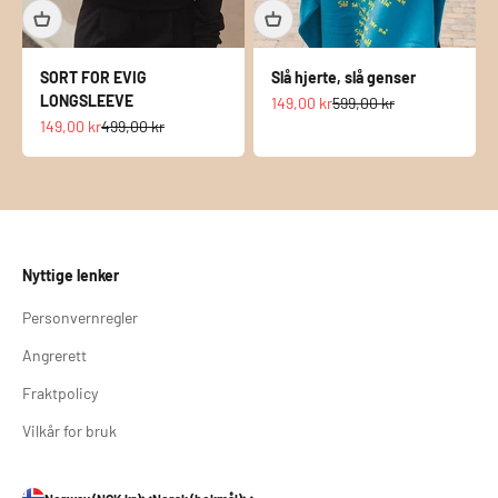
SORT FOR EVIG
Slå hjerte, slå genser
LONGSLEEVE
Salgspris
Normalpris
149,00 kr
599,00 kr
Salgspris
Normalpris
149,00 kr
499,00 kr
Nyttige lenker
Personvernregler
Angrerett
Fraktpolicy
Vilkår for bruk