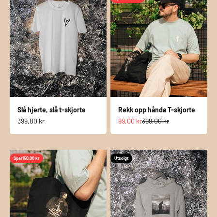
Slå hjerte, slå t-skjorte
Rekk opp hånda T-skjorte
Salgspris
Salgspris
Normalpris
399,00 kr
99,00 kr
399,00 kr
Spar
150,00 kr
Utsolgt