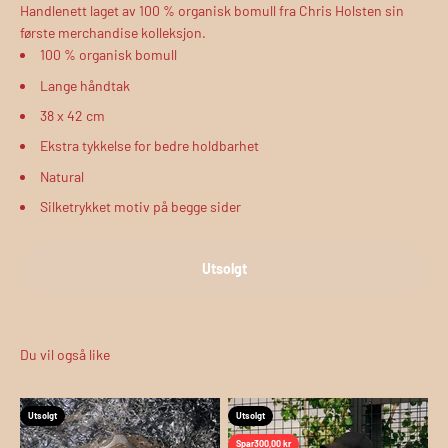
Handlenett laget av 100 % organisk bomull
fra Chris Holsten sin
første merchandise kolleksjon.
100
% organisk bomull
Lange håndtak
38 x 42 cm
Ekstra tykkelse for bedre holdbarhet
Natural
Silketrykket motiv på begge sider
Utsolgt
Utsolgt
Utsolgt
Spar
300,00 kr