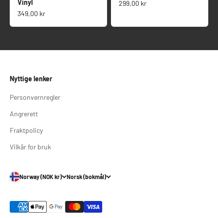
Vinyl
Salgspris
299,00 kr
Salgspris
349,00 kr
Nyttige lenker
Personvernregler
Angrerett
Fraktpolicy
Vilkår for bruk
Norway (NOK kr)
Norsk (bokmål)