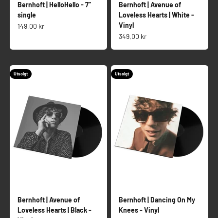
Bernhoft | HelloHello - 7”
Bernhoft | Avenue of
single
Loveless Hearts | White -
Vinyl
Salgspris
149,00 kr
Salgspris
349,00 kr
Utsolgt
Utsolgt
Bernhoft | Avenue of
Bernhoft | Dancing On My
Loveless Hearts | Black -
Knees - Vinyl